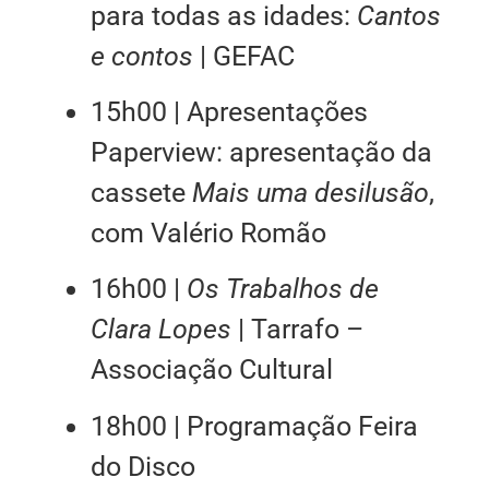
para todas as idades:
Cantos
e contos
| GEFAC
15h00 | Apresentações
Paperview: apresentação da
cassete
Mais uma desilusão
,
com Valério Romão
16h00 |
Os Trabalhos de
Clara Lopes
| Tarrafo –
Associação Cultural
18h00 | Programação Feira
do Disco