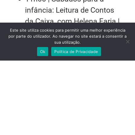
infância: Leitura de Contos
da Caixa, com Helena Faria |
Este site utiliza cookies para permitir uma melhor experiência
A Escola da Noite
por parte do utilizador. Ao navegar no site estará a consentir a
sua utilização.
17h00 | Colóquio
Políticas de
Ok
Politica de Privacidade
Gosto
| Centro de Artes
Visuais
18h00 | Programação Feira
do Disco
29 junho (domingo)
15h00 | Afterparty apresenta: