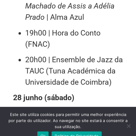
Machado de Assis a Adélia
Prado
| Alma Azul
19h00 | Hora do Conto
(FNAC)
20h00 | Ensemble de Jazz da
TAUC (Tuna Académica da
Universidade de Coimbra)
28 junho (sábado)
11h00 | Hora do Conto:
EKUI
Este site utiliza cookies para permitir uma melhor experiência
por parte do utilizador. Ao navegar no site estará a consentir a
e o Monstro das Barreiras
sua utilização.
(FNAC)
Ok
Politica de Privacidade